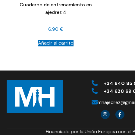
Cuaderno de entrenamiento en
ajedrez 4
6,90
€
Añadir al carrito
+34 640 85 
+34 628 69 
mhajedrez@gmai
Financiado por la Unión Europea con el 