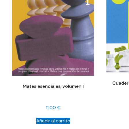
Cuader
Mates esenciales, volumen I
11,00
€
Añadir al carrito