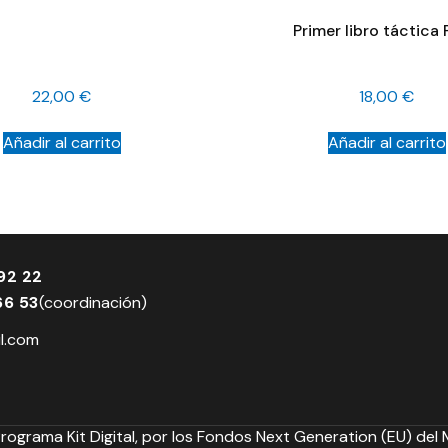
Primer libro táctica
22,00
€
18,00
€
Añadir al carrito
Añadir al carrito
92 22
66 53
(coordinación)
l.com
Programa Kit Digital, por los Fondos Next Generation (EU) del