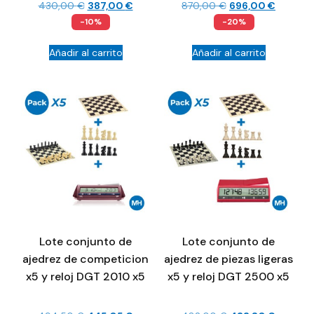
430,00
€
387,00
€
870,00
€
696,00
€
-10%
-20%
Añadir al carrito
Añadir al carrito
Lote conjunto de
Lote conjunto de
ajedrez de competicion
ajedrez de piezas ligeras
x5 y reloj DGT 2010 x5
x5 y reloj DGT 2500 x5