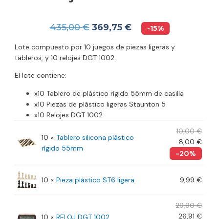
435,00
€
369,75
€
-15%
Lote compuesto por 10 juegos de piezas ligeras y
tableros, y 10 relojes DGT 1002.
El lote contiene:
x10 Tablero de plástico rígido 55mm de casilla
x10 Piezas de plástico ligeras Staunton 5
x10 Relojes DGT 1002
10,00
€
10 ×
Tablero silicona plástico
8,00
€
rígido 55mm
-20%
10 ×
Pieza plástico ST6 ligera
9,99
€
29,90
€
26,91
€
10 ×
RELOJ DGT 1002