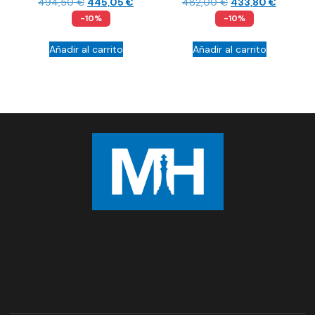
494,50
€
445,05
€
482,00
€
433,80
€
-10%
-10%
Añadir al carrito
Añadir al carrito