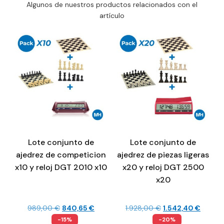
Algunos de nuestros productos relacionados con el
artículo
Lote conjunto de
Lote conjunto de
ajedrez de competicion
ajedrez de piezas ligeras
x10 y reloj DGT 2010 x10
x20 y reloj DGT 2500
x20
989,00
€
840,65
€
1.928,00
€
1.542,40
€
-15%
-20%