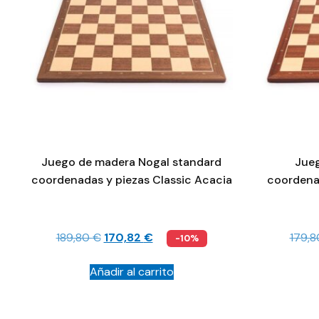
Juego de madera Nogal standard
Jueg
coordenadas y piezas Classic Acacia
coordena
189,80
€
170,82
€
179,
-10%
Añadir al carrito