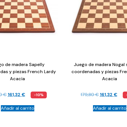
o de madera Sapelly
Juego de madera Nogal 
das y piezas French Lardy
coordenadas y piezas Fre
Acacia
Acacia
80
€
161,32
€
179,80
€
161,32
€
-10%
Añadir al carrito
Añadir al carrito