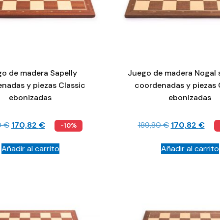
o de madera Sapelly
Juego de madera Nogal 
nadas y piezas Classic
coordenadas y piezas 
ebonizadas
ebonizadas
0
€
170,82
€
189,80
€
170,82
€
-10%
Añadir al carrito
Añadir al carrito