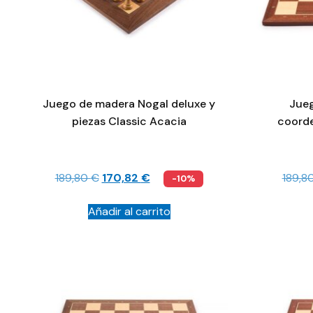
Juego de madera Nogal deluxe y
Jueg
piezas Classic Acacia
coorde
189,80
€
170,82
€
189,8
-10%
Añadir al carrito