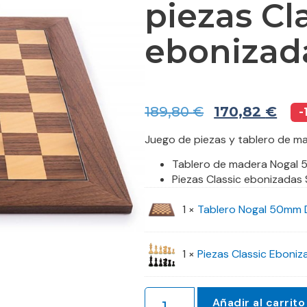
piezas Cl
ebonizad
189,80
€
170,82
€
-
Juego de piezas y tablero de 
Tablero de madera Nogal
Piezas Classic ebonizadas
1 ×
Tablero Nogal 50mm 
1 ×
Piezas Classic Eboni
Añadir al carrito