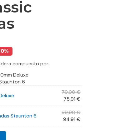
assic
as
10%
madera compuesto por:
 50mm Deluxe
 Staunton 6
79,90
€
Deluxe
75,91
€
99,90
€
zadas Staunton 6
94,91
€