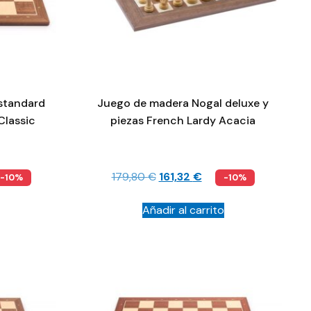
standard
Juego de madera Nogal deluxe y
Classic
piezas French Lardy Acacia
179,80
€
161,32
€
-10%
-10%
Añadir al carrito