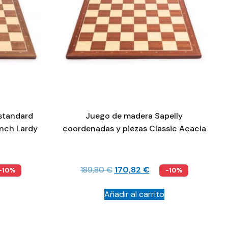
standard
Juego de madera Sapelly
nch Lardy
coordenadas y piezas Classic Acacia
189,80
€
170,82
€
-10%
-10%
Añadir al carrito