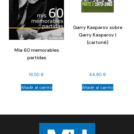
Garry Kasparov sobre
Garry Kasparov I
(cartoné)
Mia 60 memorables
partidas
19,50
€
44,90
€
Añadir al carrito
Añadir al carrito