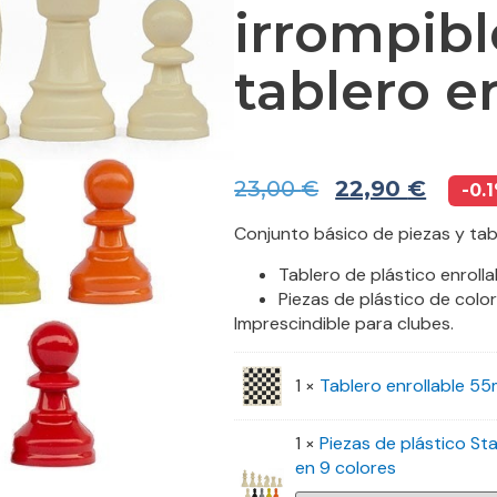
irrompibl
tablero e
23,00
€
22,90
€
-0.
Conjunto básico de piezas y ta
Tablero de plástico enroll
Piezas de plástico de colo
Imprescindible para clubes.
1 ×
Tablero enrollable 5
1 ×
Piezas de plástico St
en 9 colores