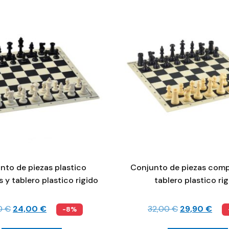
nto de piezas plastico
Conjunto de piezas comp
 y tablero plastico rigido
tablero plastico ri
0
€
24,00
€
32,00
€
29,90
€
-8%