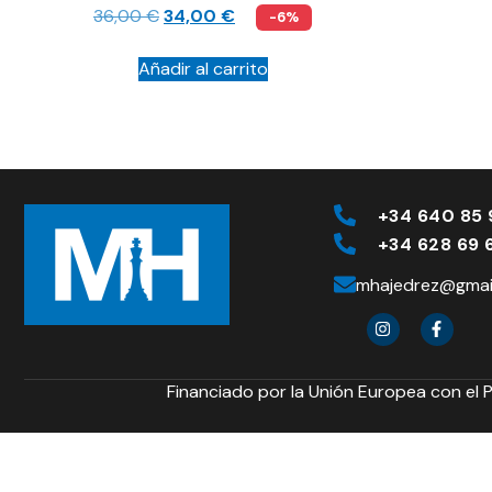
36,00
€
34,00
€
-6%
Añadir al carrito
+34 640 85 
+34 628 69 
mhajedrez@gmai
Financiado por la Unión Europea con el 