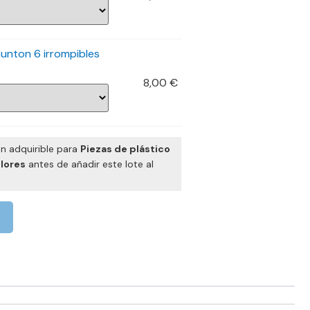
aunton 6 irrompibles
8,00
€
ón adquirible para
Piezas de plástico
olores
antes de añadir este lote al