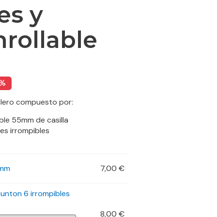
es y
nrollable
1%
blero compuesto por:
able 55mm de casilla
res irrompibles
5mm
7,00
€
aunton 6 irrompibles
8,00
€