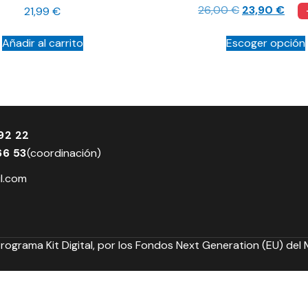
26,00
€
23,90
€
21,99
€
Añadir al carrito
Escoger opción
92 22
66 53
(coordinación)
l.com
Programa Kit Digital, por los Fondos Next Generation (EU) del