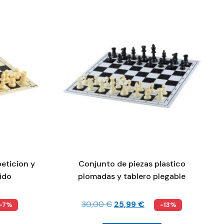
eticion y
Conjunto de piezas plastico
gido
plomadas y tablero plegable
30,00
€
25,99
€
-7%
-13%