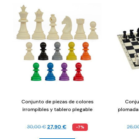
Conjunto de piezas de colores
Conju
irrompibles y tablero plegable
plomadas
30,00
€
27,90
€
26,0
-7%